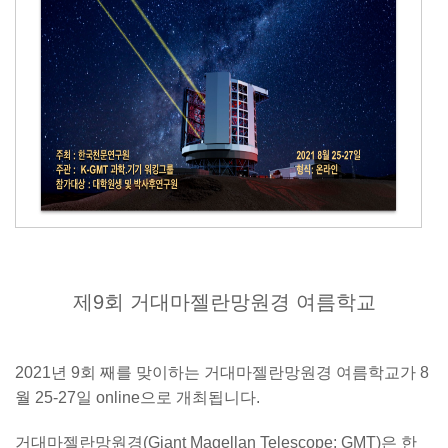
제9회 거대마젤란망원경 여름학교
2021년 9회 째를 맞이하는 거대마젤란망원경 여름학교가 8
월 25-27일 online으로 개최됩니다.
거대마젤란망원경(Giant Magellan Telescope; GMT)은 한