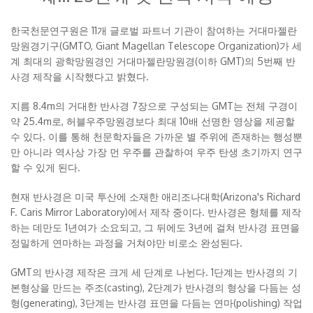
한국천문연구원은 11개 글로벌 파트너 기관이 참여하는 거대마젤란
망원경기구(GMTO, Giant Magellan Telescope Organization)가 세
계 최대의 광학망원경인 거대마젤란망원경(이하 GMT)의 5번째 반
사경 제작을 시작했다고 밝혔다.
지름 8.4m의 거대한 반사경 7장으로 구성되는 GMT는 전체 구경이
약 25.4m로, 허블우주망원경보다 최대 10배 선명한 영상을 제공할
수 있다. 이를 통해 천문학자들은 가까운 별 주위에 존재하는 행성뿐
만 아니라 역사상 가장 먼 우주를 관찰하여 우주 탄생 초기까지 연구
할 수 있게 된다.
현재 반사경은 미국 투산에 소재한 애리조나대학(Arizona's Richard
F. Caris Mirror Laboratory)에서 제작 중이다. 반사경은 형체를 제작
하는 데만도 1년여가 소요되고, 그 뒤에도 3년에 걸쳐 반사경 표면을
정밀하게 연마하는 과정을 거쳐야만 비로소 완성된다.
GMT의 반사경 제작은 크게 세 단계로 나뉜다. 1단계는 반사경의 기
본형상을 만드는 주조(casting), 2단계가 반사경의 형상을 다듬는 성
형(generating), 3단계는 반사경 표면을 다듬는 연마(polishing) 작업