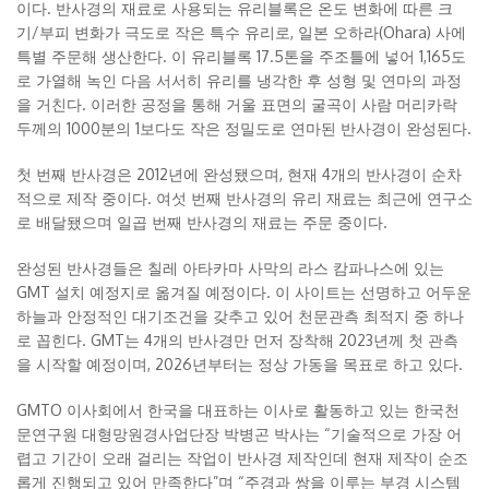
이다. 반사경의 재료로 사용되는 유리블록은 온도 변화에 따른 크
기/부피 변화가 극도로 작은 특수 유리로, 일본 오하라(Ohara) 사에
특별 주문해 생산한다. 이 유리블록 17.5톤을 주조틀에 넣어 1,165도
로 가열해 녹인 다음 서서히 유리를 냉각한 후 성형 및 연마의 과정
을 거친다. 이러한 공정을 통해 거울 표면의 굴곡이 사람 머리카락
두께의 1000분의 1보다도 작은 정밀도로 연마된 반사경이 완성된다.
첫 번째 반사경은 2012년에 완성됐으며, 현재 4개의 반사경이 순차
적으로 제작 중이다. 여섯 번째 반사경의 유리 재료는 최근에 연구소
로 배달됐으며 일곱 번째 반사경의 재료는 주문 중이다.
완성된 반사경들은 칠레 아타카마 사막의 라스 캄파나스에 있는
GMT 설치 예정지로 옮겨질 예정이다. 이 사이트는 선명하고 어두운
하늘과 안정적인 대기조건을 갖추고 있어 천문관측 최적지 중 하나
로 꼽힌다. GMT는 4개의 반사경만 먼저 장착해 2023년께 첫 관측
을 시작할 예정이며, 2026년부터는 정상 가동을 목표로 하고 있다.
GMTO 이사회에서 한국을 대표하는 이사로 활동하고 있는 한국천
문연구원 대형망원경사업단장 박병곤 박사는 “기술적으로 가장 어
렵고 기간이 오래 걸리는 작업이 반사경 제작인데 현재 제작이 순조
롭게 진행되고 있어 만족한다”며 “주경과 쌍을 이루는 부경 시스템