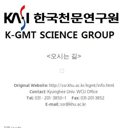
<오시는 길>
Original Website:
http://ssr.khu.ac.kr/kgmt/info.html
Contact:
Kyunghee Univ. WCU Office
Tel:
031 - 201- 3850~1
Fax:
031-201-3852
E-mail:
ssr@khu.ac.kr